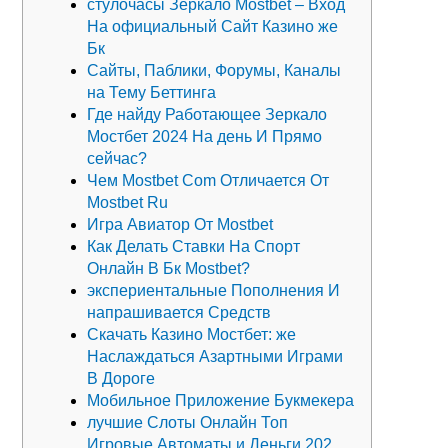
стулочасы Зеркало Mostbet – Вход
На официальный Сайт Казино же
Бк
Сайты, Паблики, Форумы, Каналы
на Тему Беттинга
Где найду Работающее Зеркало
Мостбет 2024 На день И Прямо
сейчас?
Чем Mostbet Com Отличается От
Mostbet Ru
Игра Авиатор От Mostbet
Как Делать Ставки На Спорт
Онлайн В Бк Mostbet?
экспериентальные Пополнения И
напрашивается Средств
Скачать Казино Мостбет: же
Наслаждаться Азартными Играми
В Дороге
Мобильное Приложение Букмекера
лучшие Слоты Онлайн Топ
Игровые Автоматы и Деньги 202