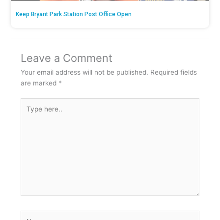
Keep Bryant Park Station Post Office Open
Leave a Comment
Your email address will not be published.
Required fields
are marked
*
Type
here..
Name