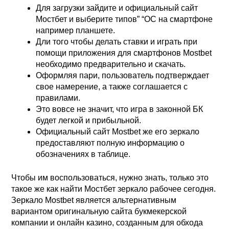
Для загрузки зайдите и официальный сайт
Мостбет и выберите типов” “ОС на смартфоне
например планшете.
Дли того чтобы делать ставки и играть при
помощи приложения для смартфонов Mostbet
необходимо предварительно и скачать.
Оформляя пари, пользователь подтверждает
свое намерение, а также соглашается с
правилами.
Это вовсе не значит, что игра в законной БК
будет легкой и прибыльной.
Официальный сайт Mostbet же его зеркало
предоставляют полную информацию о
обозначениях в таблице.
Чтобы им воспользоваться, нужно знать, только это
такое же как найти Мостбет зеркало рабочее сегодня.
Зеркало Mostbet является альтернативным
вариантом оригинальную сайта букмекерской
компании и онлайн казино, созданным для обхода