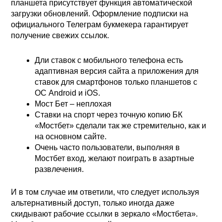
планшета присутствует функция автоматической
загрузки обновлений. Оформление подписки на
официального Телеграм букмекера гарантирует
получение свежих ссылок.
Дли ставок с мобильного телефона есть
адаптивная версия сайта а приложения для
ставок для смартфонов только планшетов с
ОС Android и iOS.
Мост Бет – неплохая
Ставки на спорт через точную копию БК
«Мостбет» сделали так же стремительно, как и
на основном сайте.
Очень часто пользователи, выполняя в
Мостбет вход, желают поиграть в азартные
развлечения.
И в том случае им ответили, что следует используя
альтернативный доступ, только иногда даже
скидывают рабочие ссылки в зеркало «Мостбета».