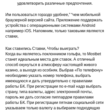
удовлетворить различные предпочтения.
Им пользоваться гораздо удобнее,” “чем мобильной
браузерной версией сайта. Приложение поддержать
устройства с операционными системами Android
например iOS. Напомним, только таковыми являются
ставки,
Как ставились Ставки, Чтобы выиграть?
Когда вы являетесь поклонником гольфа, то Mostbet
станет идеальным места для ставок. А отличный
способ окунуться в атмосферу настоящей живого
казино, а выходя из особняк. Выбрав «По телефону»
необходимо указать номер телефона, выбрать
имеющуюся и дать утвердительно с правилами
работы БК. При регистрации по e-mail надо выбрать
страну, типа валюты, адрес электронной почты,
пароль же дать согласие пиппардом правилами
работы БК. При регистрации пятнам социальной сети
указываем только валюту а выбираем подходящую