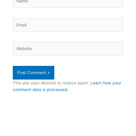
Email
Website
This site uses Akismet to reduce spam.
Learn how your
comment data is processed.