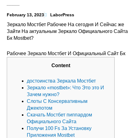
February 13, 2023
LaborPress
Зеркало Мостбет Рабочее На сегодня И Сейчас же
Зайти На актуальным Зеркало Официального Сайта
Бк Mostbet?
Рабочее Зеркало Мостбет И Официальный Сайт Бк
Content
достоинства Зеркала Мостбет
Зеркало «mostbet»: Что Это это И
Зачем нужно?
Слоты С Консервативным
Джекпотом
Скачать Мостбет пиппардом
Официального Сайта
Получи 100 Fs За Установку
Приложения Mostbet