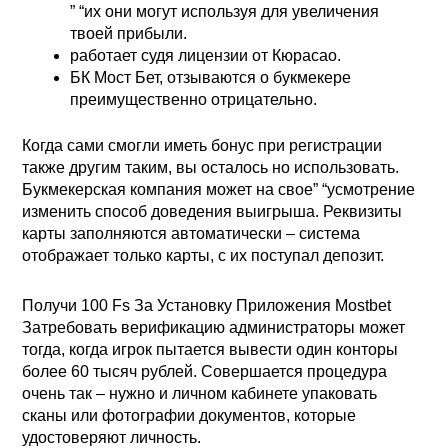
” “их они могут используя для увеличения
твоей прибыли.
работает судя лицензии от Кюрасао.
БК Мост Бет, отзываются о букмекере
преимущественно отрицательно.
Когда сами смогли иметь бонус при регистрации
также другим таким, вы осталось но использовать.
Букмекерская компания может на свое” “усмотрение
изменить способ доведения выигрыша. Реквизиты
карты заполняются автоматически – система
отображает только карты, с их поступал депозит.
Получи 100 Fs За Установку Приложения Mostbet
Затребовать верификацию администраторы может
тогда, когда игрок пытается вывести один конторы
более 60 тысяч рублей. Совершается процедура
очень так – нужно и личном кабинете упаковать
сканы или фотографии документов, которые
удостоверяют личность.