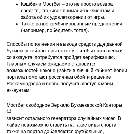
Кэшбек и Мостбет – это не просто возврат
средств, это кивок внимания к клиентам и
забота об их удовлетворении от игры.
Также разве комбинированные предложения
(например, победитель тотал).
Способы пополнения и вывода средств ддя данной
букмекерской конторы похожи – чтобы снять деньги
со аккаунта, потребуется пройдет верификацию.
Главным случаем ожидаемо становится
возможностей наконец зайти в личный кабинет. Копии
портала помогают россиянам обойти решение
Роскомнадзора и вновь получить доступ к моим
аккаунтам.
Мостбет свободное Зеркало Букмекерской Конторы
💥
зависит остального генератора случайных чисел. В
лайве невозможно ставить на такие виды спорта,
также на портал добавляются футбольные,