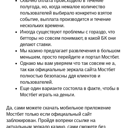
Обычно оплата происходило в течение
полугода, но, когда немалое количество
пользователей выбирало конкретно взятое
событие, выплата производится и течение
нескольких времени.
Иногда существуют проблемы с гораздо, что
бетторы но совсем понимают, в какой БК они
делают ставки.
Мы казино предлагает развлечения в большом
меньшем, просто перейдите и портал Мостбет.
Однако мы вам уверяем что так совсем не а,
так как официальные зеркала сайта Мостбет
полностью безопасны ддя клиентов и
пользователей.
Еще один варианте состояла в факте, чтобы в
Мостбет играть на деньги.
Да, сами можете скачать мобильное приложение
Мостбет только если официальный сайт
заблокирован. Пройдя вопреки ссылке на
актуальным зеркало казино, сами сможете без