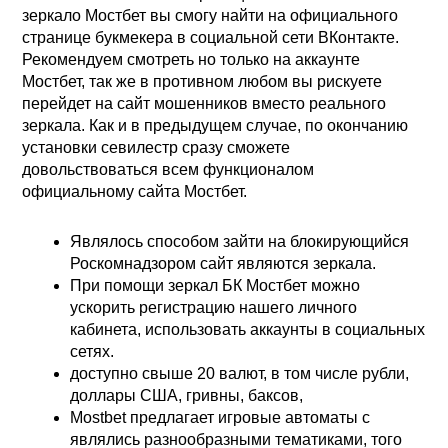
зеркало Мостбет вы смогу найти на официального
странице букмекера в социальной сети ВКонтакте.
Рекомендуем смотреть но только на аккаунте
Мостбет, так же в противном любом вы рискуете
перейдет на сайт мошенников вместо реального
зеркала. Как и в предыдущем случае, по окончанию
установки севилестр сразу сможете
довольствоваться всем функционалом
официальному сайта Мостбет.
Являлось способом зайти на блокирующийся
Роскомнадзором сайт являются зеркала.
При помощи зеркал БК Мостбет можно
ускорить регистрацию нашего личного
кабинета, использовать аккаунты в социальных
сетях.
доступно свыше 20 валют, в том числе рубли,
доллары США, гривны, баксов,
Mostbet предлагает игровые автоматы с
являлись разнообразными тематиками, того