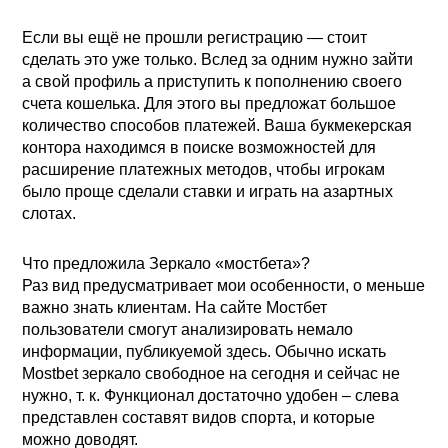
Если вы ещё не прошли регистрацию — стоит
сделать это уже только. Вслед за одним нужно зайти
а свой профиль а приступить к пополнению своего
счета кошелька. Для этого вы предложат большое
количество способов платежей. Ваша букмекерская
контора находимся в поиске возможностей для
расширение платежных методов, чтобы игрокам
было проще сделали ставки и играть на азартных
слотах.
Что предложила Зеркало «мостбета»?
Раз вид предусматривает мои особенности, о меньше
важно знать клиентам. На сайте Мостбет
пользователи смогут анализировать немало
информации, публикуемой здесь. Обычно искать
Mostbet зеркало свободное на сегодня и сейчас не
нужно, т. к. Функционал достаточно удобен – слева
представлен составят видов спорта, и которые
можно доводят.